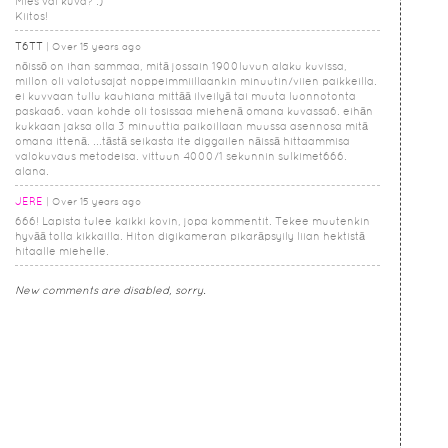
Mies vai kuva? :)
Kiitos!
T6TT
Over 15 years ago
nöissö on ihan sammaa, mitä jossain 1900luvun alaku kuvissa,
millon oli valotusajat noppeimmiillaankin minuutin/viien paikkeilla.
ei kuvvaan tullu kauhiana mittää ilveilyä tai muuta luonnotonta
paskaa6. vaan kohde oli tosissaa miehenä omana kuvassa6. eihän
kukkaan jaksa olla 3 minuuttia paikoillaan muussa asennosa mitä
omana ittenä. ...tästä seikasta ite diggailen näissä hittaammisa
valokuvaus metodeisa. vittuun 4000/1 sekunnin sulkimet666.
alana.
JERE
Over 15 years ago
666! Lapista tulee kaikki kovin, jopa kommentit. Tekee muutenkin
hyvää tolla kikkailla. Hiton digikameran pikaräpsyily liian hektistä
hitaalle miehelle.
New comments are disabled, sorry.