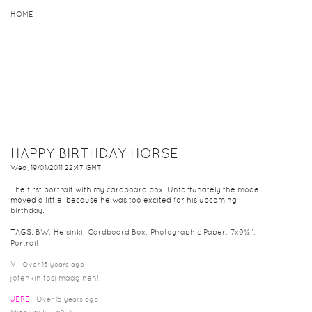
HOME
HOME
STORY
HAPPY BIRTHDAY HORSE
Wed, 19/01/2011 22:47 GMT
The first portrait with my cardboard box. Unfortunately the model
moved a little, because he was too excited for his upcoming
birthday.
TAGS:
BW
Helsinki
Cardboard Box
Photographic Paper
7x9½"
Portrait
V
Over 15 years ago
jotenkin tosi maaginen!!
JERE
Over 15 years ago